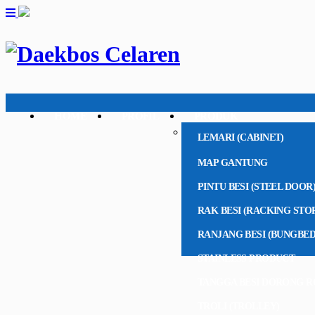
HOME
PROFIL
PRODUK
LEMARI (CABINET)
MAP GANTUNG
PINTU BESI (STEEL DOOR
RAK BESI (RACKING STO
RANJANG BESI (BUNGBED
STAINLESS PRODUCT
TANGGA BESI DORONG R
TROLI (TROLLEY)