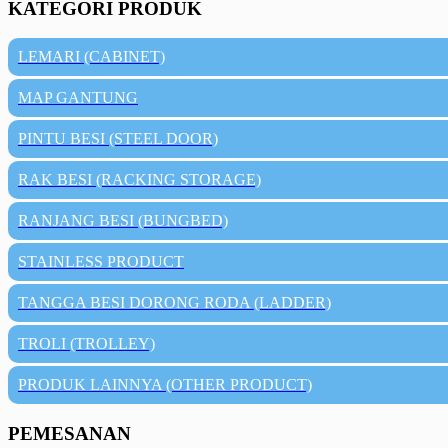
KATEGORI PRODUK
LEMARI (CABINET)
MAP GANTUNG
PINTU BESI (STEEL DOOR)
RAK BESI (RACKING STORAGE)
RANJANG BESI (BUNGBED)
STAINLESS PRODUCT
TANGGA BESI DORONG RODA (LADDER)
TROLI (TROLLEY)
PRODUK LAINNYA (OTHER PRODUCT)
PEMESANAN