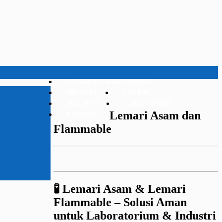
JASA BONGKAR PASANG
ARTIKEL
GALERI
PROJECT
CARA ORDER
Lemari Asam dan
KONTAK
Flammable
🧪 Lemari Asam & Lemari
Flammable – Solusi Aman
untuk Laboratorium & Industri