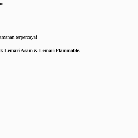
an.
amanan terpercaya!
ik Lemari Asam & Lemari Flammable
.