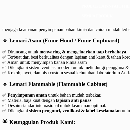
PRODUK LAINNYA (OTHE
SEMUA PRODUK
menjaga keamanan penyimpanan bahan kimia dan cairan mudah terba
🔹 Lemari Asam (Fume Hood / Fume Cupboard)
✅ Dirancang untuk
menyaring & mengeluarkan uap berbahaya
.
✅ Terbuat dari besi berkualitas dengan lapisan anti karat & tahan koro
✅ Aman untuk menyimpan bahan kimia asam
✅ Dilengkapi sistem ventilasi modern untuk melindungi pengguna &
✅ Kokoh, awet, dan bisa custom sesuai kebutuhan laboratorium And
🔹 Lemari Flammable (Flammable Cabinet)
✅
Penyimpanan aman
untuk bahan mudah terbakar.
✅ Material baja kuat dengan
lapisan anti panas
.
✅ Desain standar internasional untuk keamanan optimal.
✅ Dilengkapi
sistem pengunci, ventikasi & label keselamatan
untu
🌟 Keunggulan Produk Kami: