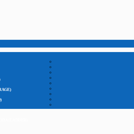
)
RAGE)
)
ODA (LADDER)