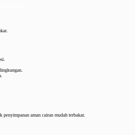
R PRODUCT)
kar.
si.
 lingkungan.
a.
k penyimpanan aman cairan mudah terbakar.