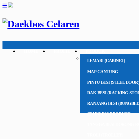
HOME
PROFIL
PRODUK
LEMARI (CABINET)
MAP GANTUNG
PINTU BESI (STEEL DOOR
RAK BESI (RACKING STO
RANJANG BESI (BUNGBED
STAINLESS PRODUCT
TANGGA BESI DORONG R
TROLI (TROLLEY)