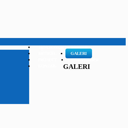
JASA BONGKAR PASANG
ARTIKEL
GALERI
PROJECT
CARA ORDER
GALERI
KONTAK