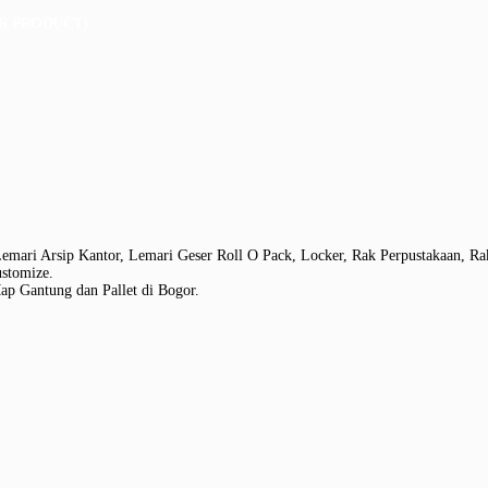
R PRODUCT)
 Lemari Arsip Kantor, Lemari Geser Roll O Pack, Locker, Rak Perpustakaan, R
ustomize.
ap Gantung dan Pallet di Bogor.