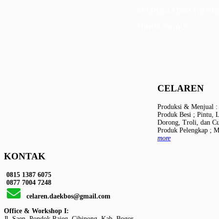
PRODUK LAINNYA (OTHE
SEMUA PRODUK
CELAREN
Produksi & Menjual :
Produk Besi ; Pintu,
Dorong, Troli, dan C
Produk Pelengkap ; M
more
KONTAK
0815 1387 6075
0877 7004 7248
celaren.daekbos@gmail.com
Office & Workshop I:
Jl. Saen, Pondok Rajeg, Cibinong, Kab. Bogor