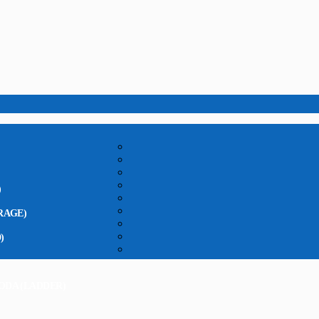
)
RAGE)
)
ODA (LADDER)