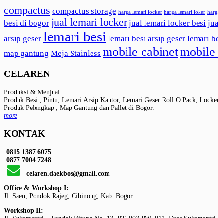
compactus
compactus storage
harga lemari locker
harga lemari loker
harg
jual lemari locker
besi di bogor
jual lemari locker besi
jua
lemari besi
arsip geser
lemari besi arsip geser
lemari b
mobile cabinet
mobile 
map gantung
Meja Stainless
CELAREN
Produksi & Menjual :
Produk Besi ; Pintu, Lemari Arsip Kantor, Lemari Geser Roll O Pack, Locke
Produk Pelengkap ; Map Gantung dan Pallet di Bogor.
more
KONTAK
0815 1387 6075
0877 7004 7248
celaren.daekbos@gmail.com
Office & Workshop I:
Jl. Saen, Pondok Rajeg, Cibinong, Kab. Bogor
Workshop II: