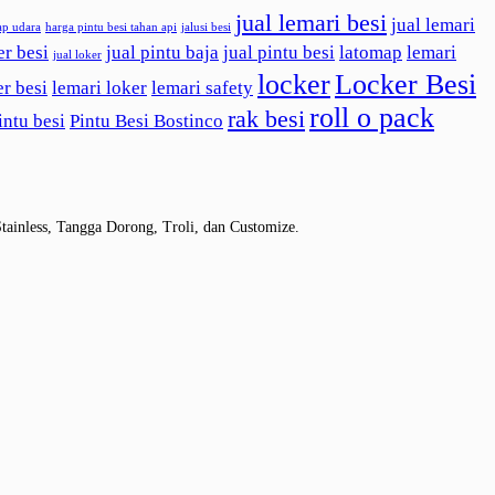
jual lemari besi
jual lemari
ap udara
harga pintu besi tahan api
jalusi besi
er besi
jual pintu baja
jual pintu besi
latomap
lemari
jual loker
locker
Locker Besi
er besi
lemari loker
lemari safety
roll o pack
rak besi
intu besi
Pintu Besi Bostinco
tainless, Tangga Dorong, Troli, dan Customize.