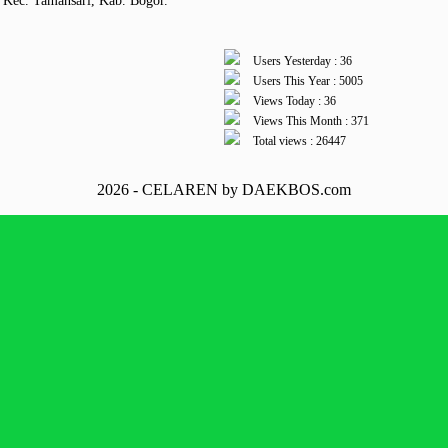
 Kec. Tamansari, Kab. Bogor.
Users Yesterday : 36
Users This Year : 5005
Views Today : 36
Views This Month : 371
Total views : 26447
2026 - CELAREN by DAEKBOS.com