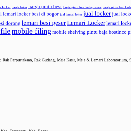
harga pintu besi
a locker
harga loker
harga pintu besi kedap suara
harga pintu besi ked
jual locker
l lemari locker besi di bogor
jual lock
jual lemari loker
lemari besi geser
Lemari Locker
esi dorong
lemari lock
file
mobile filing
mobile shelving
pintu baja bostinco
p
r, Rak Perpustakaan, Rak Gudang, Meja Kasir, Meja & Lemari Laboratorium, S