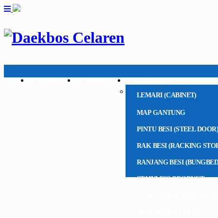
HOME
PROFIL
PRODUK
LEMARI (CABINET)
MAP GANTUNG
PINTU BESI (STEEL DOOR
RAK BESI (RACKING STO
RANJANG BESI (BUNGBED
STAINLESS PRODUCT
TANGGA BESI DORONG R
TROLI (TROLLEY)