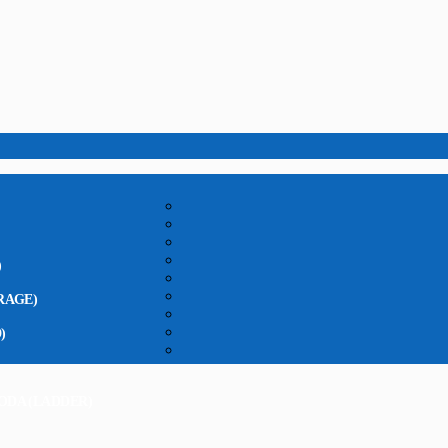
)
RAGE)
)
ODA (LADDER)