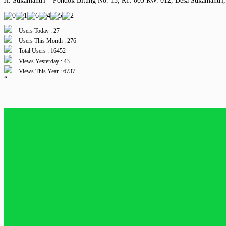
Jl. Sukamantri – Pondok Bitung No. 13, RT. 003 RW. 012, Desa Sukamantri,
Users Today : 27
Users This Month : 276
Total Users : 16452
Views Yesterday : 43
Views This Year : 6737
“