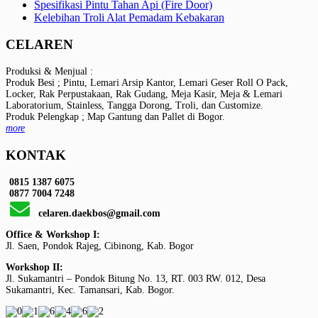
Spesifikasi Pintu Tahan Api (Fire Door)
Kelebihan Troli Alat Pemadam Kebakaran
CELAREN
Produksi & Menjual :
Produk Besi ; Pintu, Lemari Arsip Kantor, Lemari Geser Roll O Pack,
Locker, Rak Perpustakaan, Rak Gudang, Meja Kasir, Meja & Lemari
Laboratorium, Stainless, Tangga Dorong, Troli, dan Customize.
Produk Pelengkap ; Map Gantung dan Pallet di Bogor.
more
KONTAK
0815 1387 6075
0877 7004 7248
celaren.daekbos@gmail.com
Office & Workshop I:
Jl. Saen, Pondok Rajeg, Cibinong, Kab. Bogor
Workshop II:
Jl. Sukamantri – Pondok Bitung No. 13, RT. 003 RW. 012, Desa
Sukamantri, Kec. Tamansari, Kab. Bogor.