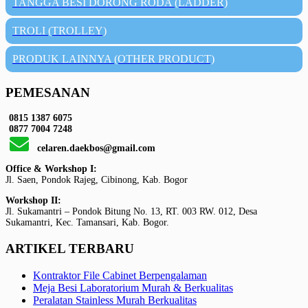
TANGGA BESI DORONG RODA (LADDER)
TROLI (TROLLEY)
PRODUK LAINNYA (OTHER PRODUCT)
PEMESANAN
0815 1387 6075
0877 7004 7248
celaren.daekbos@gmail.com
Office & Workshop I:
Jl. Saen, Pondok Rajeg, Cibinong, Kab. Bogor
Workshop II:
Jl. Sukamantri – Pondok Bitung No. 13, RT. 003 RW. 012, Desa
Sukamantri, Kec. Tamansari, Kab. Bogor.
ARTIKEL TERBARU
Kontraktor File Cabinet Berpengalaman
Meja Besi Laboratorium Murah & Berkualitas
Peralatan Stainless Murah Berkualitas