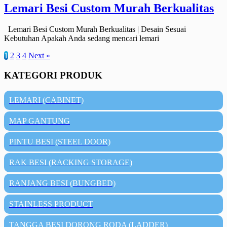
Lemari Besi Custom Murah Berkualitas
Lemari Besi Custom Murah Berkualitas | Desain Sesuai
Kebutuhan Apakah Anda sedang mencari lemari
1
2
3
4
Next »
KATEGORI PRODUK
LEMARI (CABINET)
MAP GANTUNG
PINTU BESI (STEEL DOOR)
RAK BESI (RACKING STORAGE)
RANJANG BESI (BUNGBED)
STAINLESS PRODUCT
TANGGA BESI DORONG RODA (LADDER)