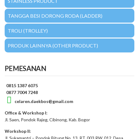
STAINLESS PRODUCT
TANGGA BESI DORONG RODA (LADDER)
TROLI (TROLLEY)
PRODUK LAINNYA (OTHER PRODUCT)
PEMESANAN
0815 1387 6075
0877 7004 7248
celaren.daekbos@gmail.com
Office & Workshop I:
Jl. Saen, Pondok Rajeg, Cibinong, Kab. Bogor
Workshop II:
Jl. Sukamantri – Pondok Bitung No. 13, RT. 003 RW. 012, Desa