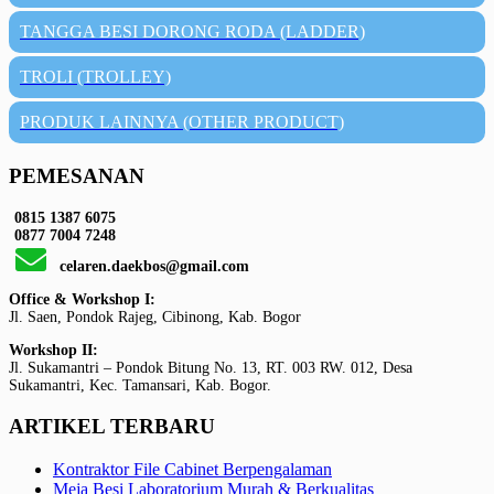
TANGGA BESI DORONG RODA (LADDER)
TROLI (TROLLEY)
PRODUK LAINNYA (OTHER PRODUCT)
PEMESANAN
0815 1387 6075
0877 7004 7248
celaren.daekbos@gmail.com
Office & Workshop I:
Jl. Saen, Pondok Rajeg, Cibinong, Kab. Bogor
Workshop II:
Jl. Sukamantri – Pondok Bitung No. 13, RT. 003 RW. 012, Desa
Sukamantri, Kec. Tamansari, Kab. Bogor.
ARTIKEL TERBARU
Kontraktor File Cabinet Berpengalaman
Meja Besi Laboratorium Murah & Berkualitas