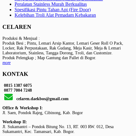
Peralatan Stainless Murah Berkualitas
Spesifikasi Pintu Tahan Api (Fire Door)
Kelebihan Troli Alat Pemadam Kebakaran
CELAREN
Produksi & Menjual :
Produk Besi ; Pintu, Lemari Arsip Kantor, Lemari Geser Roll O Pack,
Locker, Rak Perpustakaan, Rak Gudang, Meja Kasir, Meja & Lemari
Laboratorium, Stainless, Tangga Dorong, Troli, dan Customize.
Produk Pelengkap ; Map Gantung dan Pallet di Bogor.
more
KONTAK
0815 1387 6075
0877 7004 7248
celaren.daekbos@gmail.com
Office & Workshop I:
Jl. Saen, Pondok Rajeg, Cibinong, Kab. Bogor
Workshop II:
Jl. Sukamantri – Pondok Bitung No. 13, RT. 003 RW. 012, Desa
Sukamantri, Kec. Tamansari, Kab. Bogor.