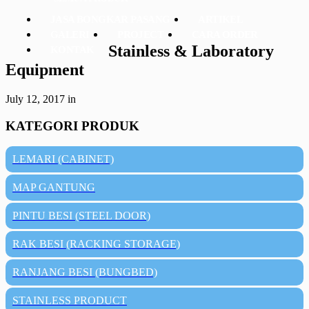
JASA BONGKAR PASANG
ARTIKEL
GALERI
PROJECT
CARA ORDER
Stainless & Laboratory
KONTAK
Equipment
July 12, 2017
in
KATEGORI PRODUK
LEMARI (CABINET)
MAP GANTUNG
PINTU BESI (STEEL DOOR)
RAK BESI (RACKING STORAGE)
RANJANG BESI (BUNGBED)
STAINLESS PRODUCT