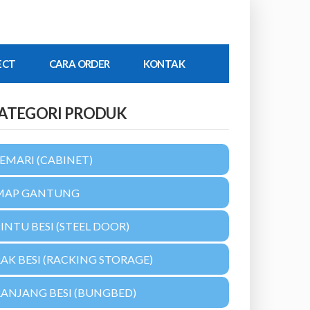
ECT
CARA ORDER
KONTAK
ATEGORI PRODUK
EMARI (CABINET)
MAP GANTUNG
INTU BESI (STEEL DOOR)
AK BESI (RACKING STORAGE)
RANJANG BESI (BUNGBED)