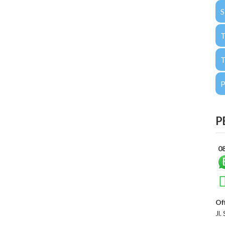
T
P
0
Of
Jl.