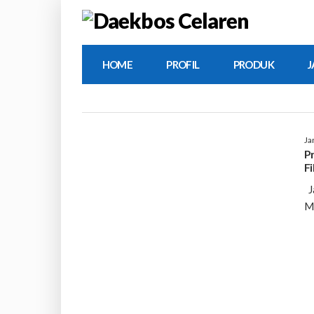
HOME
PROFIL
PRODUK
J
Ja
P
Fi
J
Mo