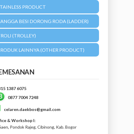
STAINLESS PRODUCT
TANGGA BESI DORONG RODA (LADDER)
ROLI (TROLLEY)
PRODUK LAINNYA (OTHER PRODUCT)
EMESANAN
815 1387 6075
0877 7004 7248
celaren.daekbos@gmail.com
fice & Workshop I:
 Saen, Pondok Rajeg, Cibinong, Kab. Bogor