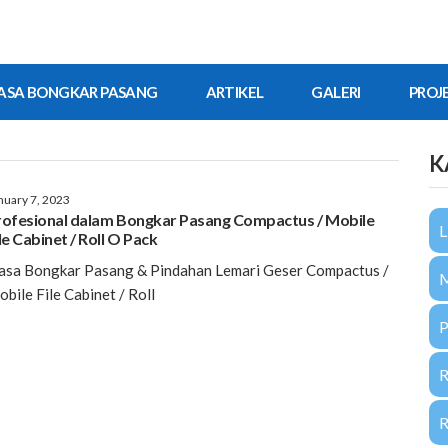
ASA BONGKAR PASANG
ARTIKEL
GALERI
PROJ
K
nuary 7, 2023
rofesional dalam Bongkar Pasang Compactus / Mobile
L
le Cabinet / Roll O Pack
asa Bongkar Pasang & Pindahan Lemari Geser Compactus /
bile File Cabinet / Roll
P
R