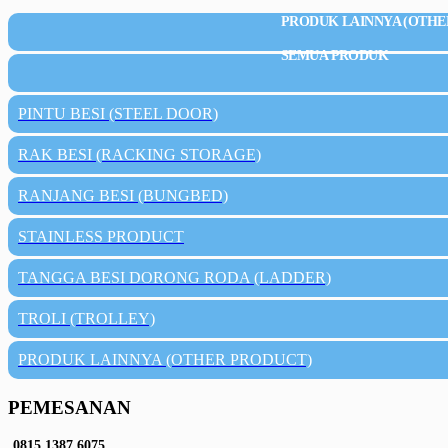
PRODUK LAINNYA (OTHE
SEMUA PRODUK
PINTU BESI (STEEL DOOR)
RAK BESI (RACKING STORAGE)
RANJANG BESI (BUNGBED)
STAINLESS PRODUCT
TANGGA BESI DORONG RODA (LADDER)
TROLI (TROLLEY)
PRODUK LAINNYA (OTHER PRODUCT)
PEMESANAN
0815 1387 6075