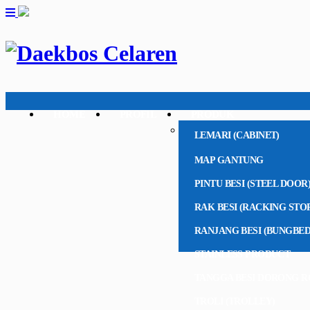
HOME
PROFIL
PRODUK
LEMARI (CABINET)
MAP GANTUNG
PINTU BESI (STEEL DOOR
RAK BESI (RACKING STO
RANJANG BESI (BUNGBED
STAINLESS PRODUCT
TANGGA BESI DORONG R
TROLI (TROLLEY)