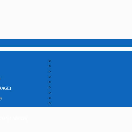
)
RAGE)
)
ODA (LADDER)