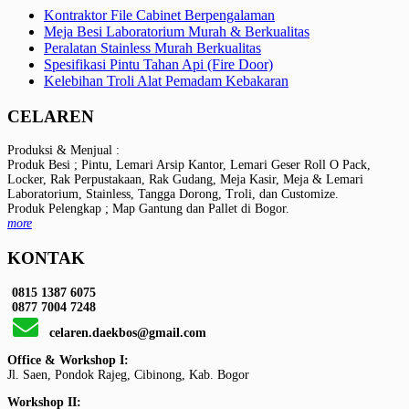
Kontraktor File Cabinet Berpengalaman
Meja Besi Laboratorium Murah & Berkualitas
Peralatan Stainless Murah Berkualitas
Spesifikasi Pintu Tahan Api (Fire Door)
Kelebihan Troli Alat Pemadam Kebakaran
CELAREN
Produksi & Menjual :
Produk Besi ; Pintu, Lemari Arsip Kantor, Lemari Geser Roll O Pack,
Locker, Rak Perpustakaan, Rak Gudang, Meja Kasir, Meja & Lemari
Laboratorium, Stainless, Tangga Dorong, Troli, dan Customize.
Produk Pelengkap ; Map Gantung dan Pallet di Bogor.
more
KONTAK
0815 1387 6075
0877 7004 7248
celaren.daekbos@gmail.com
Office & Workshop I:
Jl. Saen, Pondok Rajeg, Cibinong, Kab. Bogor
Workshop II: