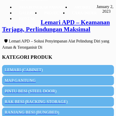
January 2,
JASA BONGKAR PASANG
ARTIKEL
2023
GALERI
PROJECT
CARA ORDER
KONTAK
Lemari APD – Keamanan
Terjaga, Perlindungan Maksimal
🛡️ Lemari APD – Solusi Penyimpanan Alat Pelindung Diri yang
Aman & Terorganisir Di
KATEGORI PRODUK
LEMARI (CABINET)
MAP GANTUNG
PINTU BESI (STEEL DOOR)
RAK BESI (RACKING STORAGE)
RANJANG BESI (BUNGBED)