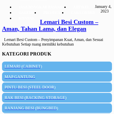
January 4,
JASA BONGKAR PASANG
ARTIKEL
2023
GALERI
PROJECT
CARA ORDER
KONTAK
Lemari Besi Custom –
Aman, Tahan Lama, dan Elegan
Lemari Besi Custom – Penyimpanan Kuat, Aman, dan Sesuai
Kebutuhan Setiap ruang memiliki kebutuhan
KATEGORI PRODUK
LEMARI (CABINET)
MAP GANTUNG
PINTU BESI (STEEL DOOR)
RAK BESI (RACKING STORAGE)
RANJANG BESI (BUNGBED)