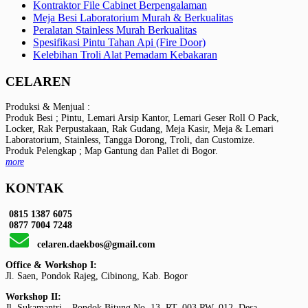
Kontraktor File Cabinet Berpengalaman
Meja Besi Laboratorium Murah & Berkualitas
Peralatan Stainless Murah Berkualitas
Spesifikasi Pintu Tahan Api (Fire Door)
Kelebihan Troli Alat Pemadam Kebakaran
CELAREN
Produksi & Menjual :
Produk Besi ; Pintu, Lemari Arsip Kantor, Lemari Geser Roll O Pack,
Locker, Rak Perpustakaan, Rak Gudang, Meja Kasir, Meja & Lemari
Laboratorium, Stainless, Tangga Dorong, Troli, dan Customize.
Produk Pelengkap ; Map Gantung dan Pallet di Bogor.
more
KONTAK
0815 1387 6075
0877 7004 7248
celaren.daekbos@gmail.com
Office & Workshop I:
Jl. Saen, Pondok Rajeg, Cibinong, Kab. Bogor
Workshop II:
Jl. Sukamantri – Pondok Bitung No. 13, RT. 003 RW. 012, Desa