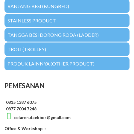
RANJANG BESI (BUNGBED)
STAINLESS PRODUCT
TANGGA BESI DORONG RODA (LADDER)
TROLI (TROLLEY)
PRODUK LAINNYA (OTHER PRODUCT)
PEMESANAN
0815 1387 6075
0877 7004 7248
celaren.daekbos@gmail.com
Office & Workshop I: