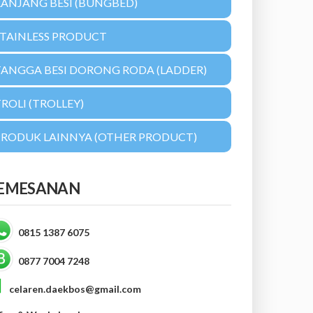
RANJANG BESI (BUNGBED)
STAINLESS PRODUCT
TANGGA BESI DORONG RODA (LADDER)
ROLI (TROLLEY)
PRODUK LAINNYA (OTHER PRODUCT)
EMESANAN
0815 1387 6075
0877 7004 7248
celaren.daekbos@gmail.com