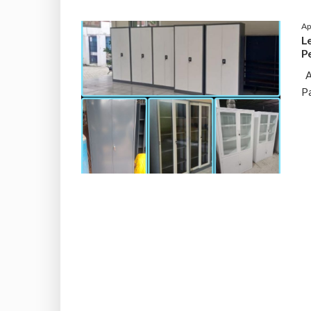
Ap
Le
P
An
P