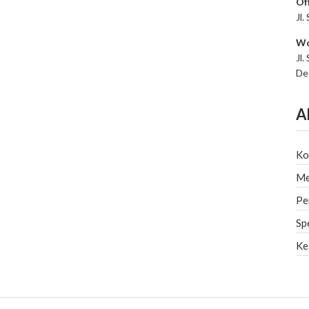
Of
Jl.
Wo
Jl.
De
A
Ko
Me
Pe
Sp
Ke