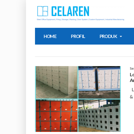
HOME
PROFIL
PRODUK
Se
L
A
Lo
& 