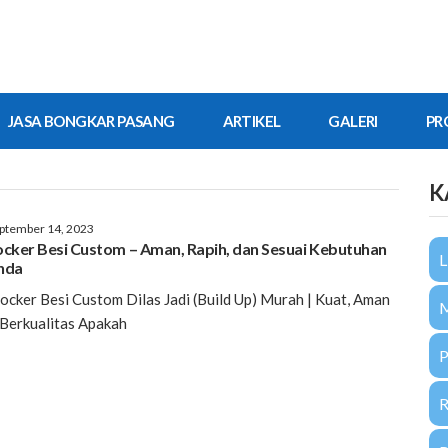
JASA BONGKAR PASANG
ARTIKEL
GALERI
PR
K
ptember 14, 2023
ocker Besi Custom – Aman, Rapih, dan Sesuai Kebutuhan
L
nda
cker Besi Custom Dilas Jadi (Build Up) Murah | Kuat, Aman
Berkualitas Apakah
P
R