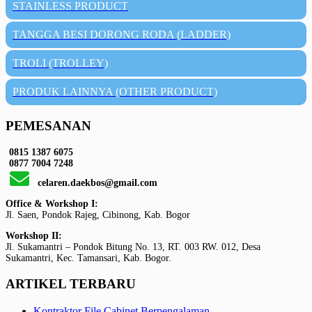
STAINLESS PRODUCT
TANGGA BESI DORONG RODA (LADDER)
TROLI (TROLLEY)
PRODUK LAINNYA (OTHER PRODUCT)
PEMESANAN
0815 1387 6075
0877 7004 7248
celaren.daekbos@gmail.com
Office & Workshop I:
Jl. Saen, Pondok Rajeg, Cibinong, Kab. Bogor
Workshop II:
Jl. Sukamantri – Pondok Bitung No. 13, RT. 003 RW. 012, Desa
Sukamantri, Kec. Tamansari, Kab. Bogor.
ARTIKEL TERBARU
Kontraktor File Cabinet Berpengalaman