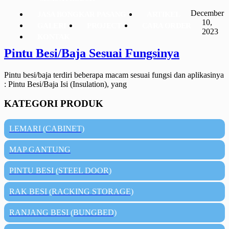
December
JASA BONGKAR PASANG
ARTIKEL
10,
GALERI
PROJECT
CARA ORDER
2023
KONTAK
Pintu Besi/Baja Sesuai Fungsinya
Pintu besi/baja terdiri beberapa macam sesuai fungsi dan aplikasinya
: Pintu Besi/Baja Isi (Insulation), yang
KATEGORI PRODUK
LEMARI (CABINET)
MAP GANTUNG
PINTU BESI (STEEL DOOR)
RAK BESI (RACKING STORAGE)
RANJANG BESI (BUNGBED)