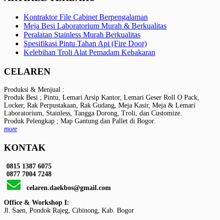
Kontraktor File Cabinet Berpengalaman
Meja Besi Laboratorium Murah & Berkualitas
Peralatan Stainless Murah Berkualitas
Spesifikasi Pintu Tahan Api (Fire Door)
Kelebihan Troli Alat Pemadam Kebakaran
CELAREN
Produksi & Menjual :
Produk Besi ; Pintu, Lemari Arsip Kantor, Lemari Geser Roll O Pack,
Locker, Rak Perpustakaan, Rak Gudang, Meja Kasir, Meja & Lemari
Laboratorium, Stainless, Tangga Dorong, Troli, dan Customize.
Produk Pelengkap ; Map Gantung dan Pallet di Bogor.
more
KONTAK
0815 1387 6075
0877 7004 7248
celaren.daekbos@gmail.com
Office & Workshop I:
Jl. Saen, Pondok Rajeg, Cibinong, Kab. Bogor