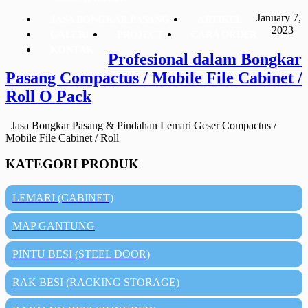
January 7,
JASA BONGKAR PASANG
ARTIKEL
2023
GALERI
PROJECT
CARA ORDER
KONTAK
Profesional dalam Bongkar
Pasang Compactus / Mobile File Cabinet /
Roll O Pack
Jasa Bongkar Pasang & Pindahan Lemari Geser Compactus /
Mobile File Cabinet / Roll
KATEGORI PRODUK
LEMARI (CABINET)
MAP GANTUNG
PINTU BESI (STEEL DOOR)
RAK BESI (RACKING STORAGE)