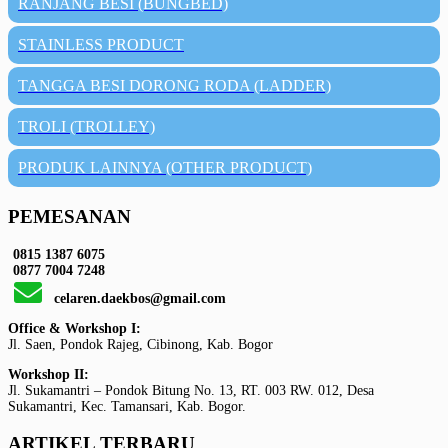
RANJANG BESI (BUNGBED)
STAINLESS PRODUCT
TANGGA BESI DORONG RODA (LADDER)
TROLI (TROLLEY)
PRODUK LAINNYA (OTHER PRODUCT)
PEMESANAN
0815 1387 6075
0877 7004 7248
celaren.daekbos@gmail.com
Office & Workshop I:
Jl. Saen, Pondok Rajeg, Cibinong, Kab. Bogor
Workshop II:
Jl. Sukamantri – Pondok Bitung No. 13, RT. 003 RW. 012, Desa
Sukamantri, Kec. Tamansari, Kab. Bogor.
ARTIKEL TERBARU