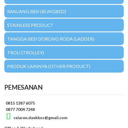
RANJANG BESI (BUNGBED)
STAINLESS PRODUCT
TANGGA BESI DORONG RODA (LADDER)
TROLI (TROLLEY)
PRODUK LAINNYA (OTHER PRODUCT)
PEMESANAN
0815 1387 6075
0877 7004 7248
celaren.daekbos@gmail.com