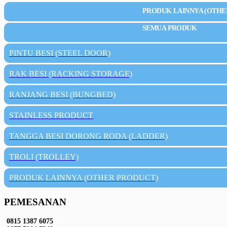
PRODUK LAINNYA (OTHE
SEMUA PRODUK
PINTU BESI (STEEL DOOR)
RAK BESI (RACKING STORAGE)
RANJANG BESI (BUNGBED)
STAINLESS PRODUCT
TANGGA BESI DORONG RODA (LADDER)
TROLI (TROLLEY)
PRODUK LAINNYA (OTHER PRODUCT)
PEMESANAN
0815 1387 6075