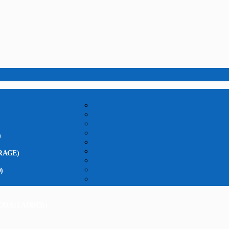
)
RAGE)
)
ODA (LADDER)