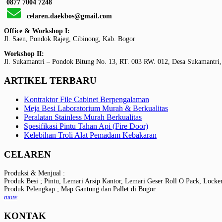
0877 7004 7248
celaren.daekbos@gmail.com
Office & Workshop I:
Jl. Saen, Pondok Rajeg, Cibinong, Kab. Bogor
Workshop II:
Jl. Sukamantri – Pondok Bitung No. 13, RT. 003 RW. 012, Desa Sukamantri,
ARTIKEL TERBARU
Kontraktor File Cabinet Berpengalaman
Meja Besi Laboratorium Murah & Berkualitas
Peralatan Stainless Murah Berkualitas
Spesifikasi Pintu Tahan Api (Fire Door)
Kelebihan Troli Alat Pemadam Kebakaran
CELAREN
Produksi & Menjual :
Produk Besi ; Pintu, Lemari Arsip Kantor, Lemari Geser Roll O Pack, Locke
Produk Pelengkap ; Map Gantung dan Pallet di Bogor.
more
KONTAK