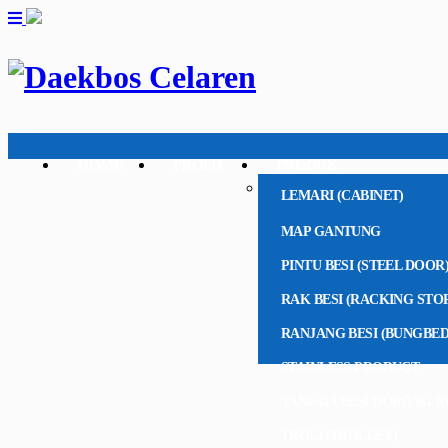
HOME
PROFIL
PRODUK
LEMARI (CABINET)
MAP GANTUNG
PINTU BESI (STEEL DOOR
RAK BESI (RACKING STO
RANJANG BESI (BUNGBED
STAINLESS PRODUCT
TANGGA BESI DORONG R
TROLI (TROLLEY)