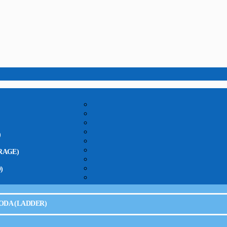
)
RAGE)
)
ODA (LADDER)