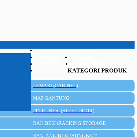
JASA BONGKAR PASANG
ARTIKEL
GALERI
PROJECT
CARA ORDER
KATEGORI PRODUK
KONTAK
LEMARI (CABINET)
MAP GANTUNG
PINTU BESI (STEEL DOOR)
RAK BESI (RACKING STORAGE)
RANJANG BESI (BUNGBED)