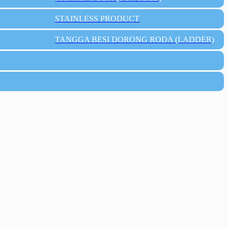
STAINLESS PRODUCT
TANGGA BESI DORONG RODA (LADDER)