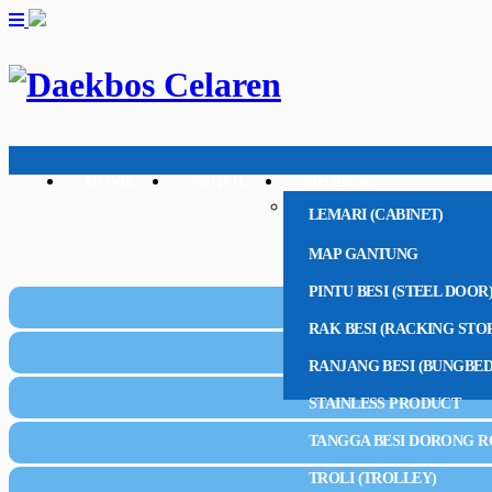
HOME
PROFIL
PRODUK
LEMARI (CABINET)
MAP GANTUNG
PINTU BESI (STEEL DOOR
RAK BESI (RACKING STO
RANJANG BESI (BUNGBED
STAINLESS PRODUCT
TANGGA BESI DORONG R
TROLI (TROLLEY)