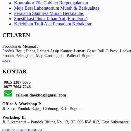
Kontraktor File Cabinet Berpengalaman
Meja Besi Laboratorium Murah & Berkualitas
Peralatan Stainless Murah Berkualitas
Spesifikasi Pintu Tahan Api (Fire Door)
Kelebihan Troli Alat Pemadam Kebakaran
CELAREN
Produksi & Menjual :
Produk Besi ; Pintu, Lemari Arsip Kantor, Lemari Geser Roll O Pack, Locke
Produk Pelengkap ; Map Gantung dan Pallet di Bogor.
more
KONTAK
0815 1387 6075
0877 7004 7248
celaren.daekbos@gmail.com
Office & Workshop I:
Jl. Saen, Pondok Rajeg, Cibinong, Kab. Bogor
Workshop II:
Jl. Sukamantri – Pondok Bitung No. 13, RT. 003 RW. 012, Desa Sukamantri,