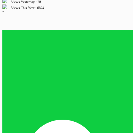
Views Yesterday : 28
Views This Year : 6824
“