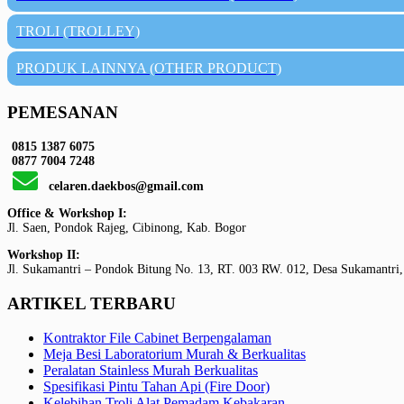
TROLI (TROLLEY)
PRODUK LAINNYA (OTHER PRODUCT)
PEMESANAN
0815 1387 6075
0877 7004 7248
celaren.daekbos@gmail.com
Office & Workshop I:
Jl. Saen, Pondok Rajeg, Cibinong, Kab. Bogor
Workshop II:
Jl. Sukamantri – Pondok Bitung No. 13, RT. 003 RW. 012, Desa Sukamantri,
ARTIKEL TERBARU
Kontraktor File Cabinet Berpengalaman
Meja Besi Laboratorium Murah & Berkualitas
Peralatan Stainless Murah Berkualitas
Spesifikasi Pintu Tahan Api (Fire Door)
Kelebihan Troli Alat Pemadam Kebakaran