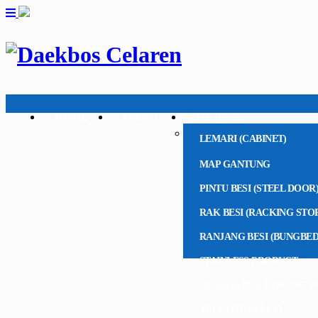
HOME
PROFIL
PRODUK
LEMARI (CABINET)
MAP GANTUNG
PINTU BESI (STEEL DOOR
RAK BESI (RACKING STO
RANJANG BESI (BUNGBED
STAINLESS PRODUCT
TANGGA BESI DORONG R
TROLI (TROLLEY)