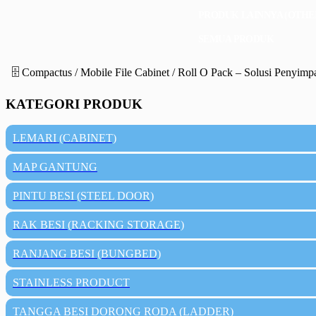
PRODUK LAINNYA (OTHE
SEMUA PRODUK
🗄️ Compactus / Mobile File Cabinet / Roll O Pack – Solusi Penyimp
KATEGORI PRODUK
LEMARI (CABINET)
MAP GANTUNG
PINTU BESI (STEEL DOOR)
RAK BESI (RACKING STORAGE)
RANJANG BESI (BUNGBED)
STAINLESS PRODUCT
TANGGA BESI DORONG RODA (LADDER)