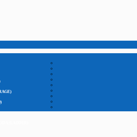
)
RAGE)
)
ODA (LADDER)