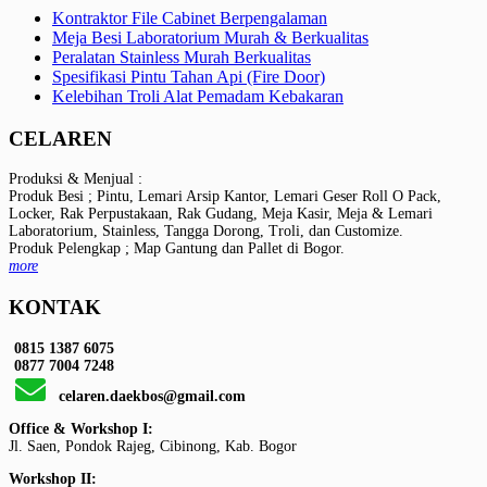
Kontraktor File Cabinet Berpengalaman
Meja Besi Laboratorium Murah & Berkualitas
Peralatan Stainless Murah Berkualitas
Spesifikasi Pintu Tahan Api (Fire Door)
Kelebihan Troli Alat Pemadam Kebakaran
CELAREN
Produksi & Menjual :
Produk Besi ; Pintu, Lemari Arsip Kantor, Lemari Geser Roll O Pack,
Locker, Rak Perpustakaan, Rak Gudang, Meja Kasir, Meja & Lemari
Laboratorium, Stainless, Tangga Dorong, Troli, dan Customize.
Produk Pelengkap ; Map Gantung dan Pallet di Bogor.
more
KONTAK
0815 1387 6075
0877 7004 7248
celaren.daekbos@gmail.com
Office & Workshop I:
Jl. Saen, Pondok Rajeg, Cibinong, Kab. Bogor
Workshop II: