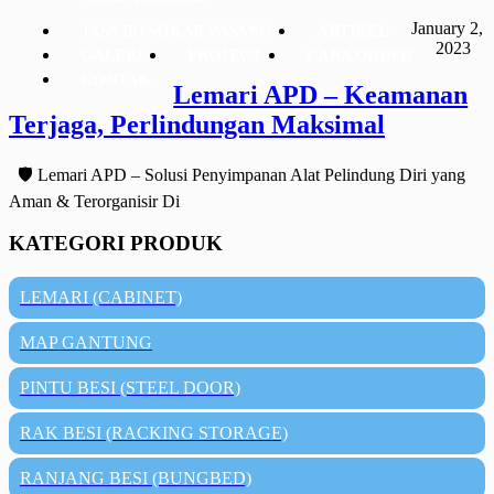
January 2,
JASA BONGKAR PASANG
ARTIKEL
2023
GALERI
PROJECT
CARA ORDER
KONTAK
Lemari APD – Keamanan
Terjaga, Perlindungan Maksimal
🛡️ Lemari APD – Solusi Penyimpanan Alat Pelindung Diri yang
Aman & Terorganisir Di
KATEGORI PRODUK
LEMARI (CABINET)
MAP GANTUNG
PINTU BESI (STEEL DOOR)
RAK BESI (RACKING STORAGE)
RANJANG BESI (BUNGBED)