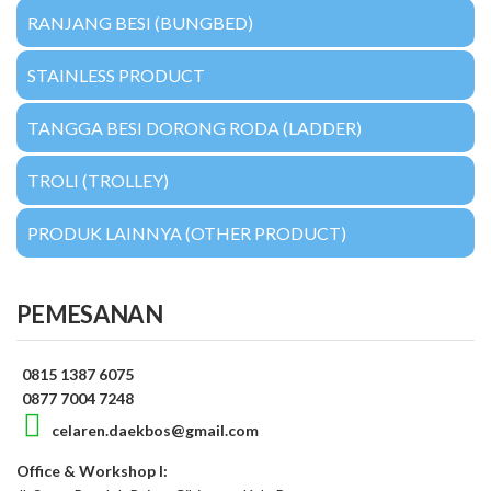
RANJANG BESI (BUNGBED)
STAINLESS PRODUCT
TANGGA BESI DORONG RODA (LADDER)
TROLI (TROLLEY)
PRODUK LAINNYA (OTHER PRODUCT)
PEMESANAN
0815 1387 6075
0877 7004 7248
celaren.daekbos@gmail.com
Office & Workshop I: