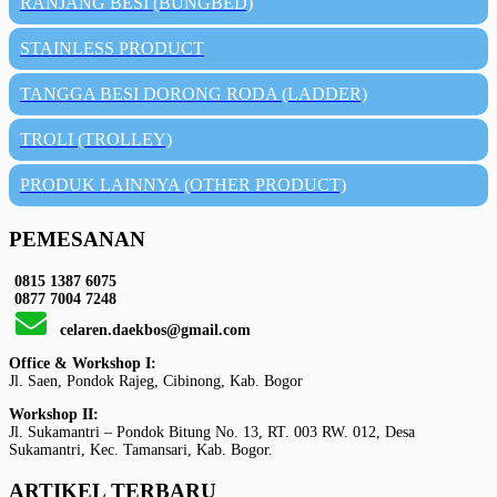
RANJANG BESI (BUNGBED)
STAINLESS PRODUCT
TANGGA BESI DORONG RODA (LADDER)
TROLI (TROLLEY)
PRODUK LAINNYA (OTHER PRODUCT)
PEMESANAN
0815 1387 6075
0877 7004 7248
celaren.daekbos@gmail.com
Office & Workshop I:
Jl. Saen, Pondok Rajeg, Cibinong, Kab. Bogor
Workshop II:
Jl. Sukamantri – Pondok Bitung No. 13, RT. 003 RW. 012, Desa
Sukamantri, Kec. Tamansari, Kab. Bogor.
ARTIKEL TERBARU