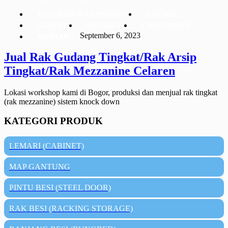
JASA BONGKAR PASANG
ARTIKEL
GALERI
PROJECT
CARA ORDER
September 6, 2023
KONTAK
Jual Rak Gudang Tingkat/Rak Arsip
Tingkat/Rak Mezzanine Celaren
Lokasi workshop kami di Bogor, produksi dan menjual rak tingkat
(rak mezzanine) sistem knock down
KATEGORI PRODUK
LEMARI (CABINET)
MAP GANTUNG
PINTU BESI (STEEL DOOR)
RAK BESI (RACKING STORAGE)