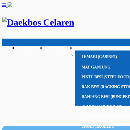
HOME
PROFIL
PRODUK
LEMARI (CABINET)
MAP GANTUNG
PINTU BESI (STEEL DOOR
RAK BESI (RACKING STO
RANJANG BESI (BUNGBED
STAINLESS PRODUCT
TANGGA BESI DORONG R
TROLI (TROLLEY)