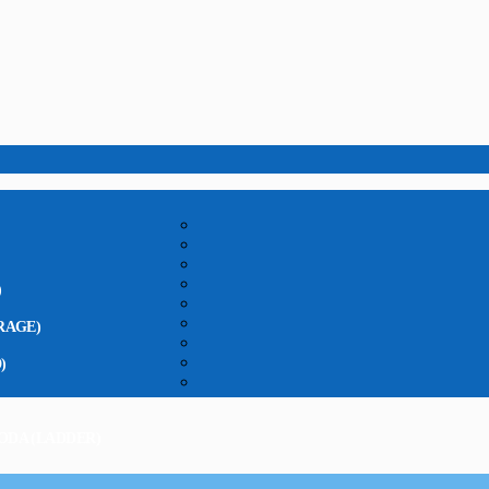
)
RAGE)
)
ODA (LADDER)