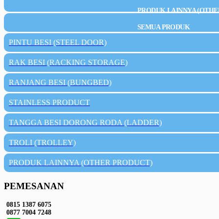
PRODUK LAINNYA (OTHE
SEMUA PRODUK
PINTU BESI (STEEL DOOR)
RAK BESI (RACKING STORAGE)
RANJANG BESI (BUNGBED)
STAINLESS PRODUCT
TANGGA BESI DORONG RODA (LADDER)
TROLI (TROLLEY)
PRODUK LAINNYA (OTHER PRODUCT)
PEMESANAN
0815 1387 6075
0877 7004 7248