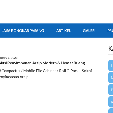
JASA BONGKAR PASANG
ARTIKEL
GALERI
PR
K
nuary 1, 2023
olusi Penyimpanan Arsip Modern & Hemat Ruang
L
️ Compactus / Mobile File Cabinet / Roll O Pack – Solusi
enyimpanan Arsip
P
R