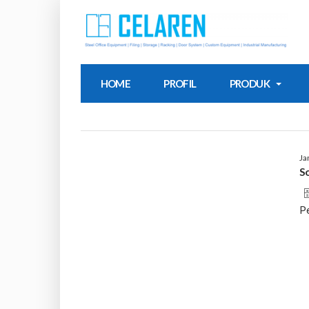
HOME
PROFIL
PRODUK
Ja
S
🗄
P