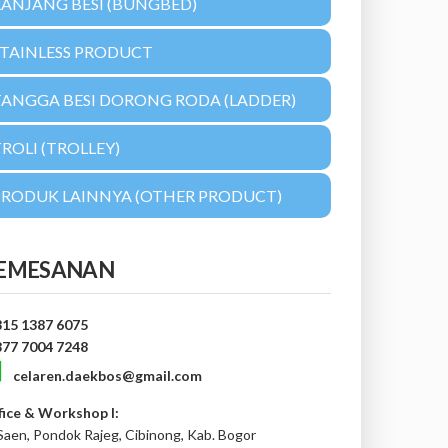
RANJANG BESI (BUNGBED)
STAINLESS PRODUCT
TANGGA BESI DORONG RODA (LADDER)
ROLI (TROLLEY)
PRODUK LAINNYA (OTHER PRODUCT)
EMESANAN
815 1387 6075
877 7004 7248
celaren.daekbos@gmail.com
fice & Workshop I:
 Saen, Pondok Rajeg, Cibinong, Kab. Bogor