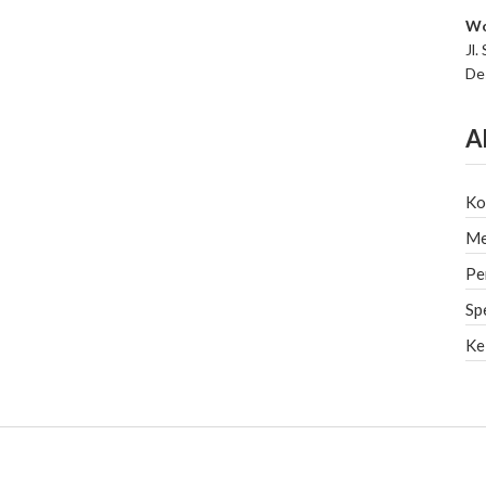
Wo
Jl.
De
A
Ko
Me
Pe
Sp
Ke