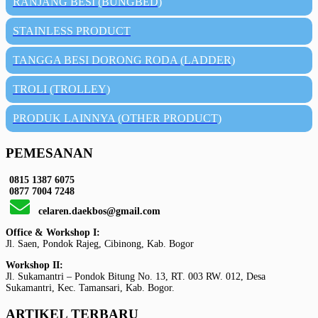
RANJANG BESI (BUNGBED)
STAINLESS PRODUCT
TANGGA BESI DORONG RODA (LADDER)
TROLI (TROLLEY)
PRODUK LAINNYA (OTHER PRODUCT)
PEMESANAN
0815 1387 6075
0877 7004 7248
celaren.daekbos@gmail.com
Office & Workshop I:
Jl. Saen, Pondok Rajeg, Cibinong, Kab. Bogor
Workshop II:
Jl. Sukamantri – Pondok Bitung No. 13, RT. 003 RW. 012, Desa
Sukamantri, Kec. Tamansari, Kab. Bogor.
ARTIKEL TERBARU