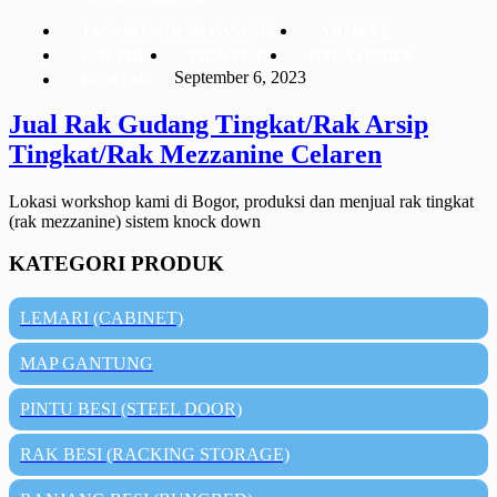
JASA BONGKAR PASANG
ARTIKEL
GALERI
PROJECT
CARA ORDER
September 6, 2023
KONTAK
Jual Rak Gudang Tingkat/Rak Arsip
Tingkat/Rak Mezzanine Celaren
Lokasi workshop kami di Bogor, produksi dan menjual rak tingkat
(rak mezzanine) sistem knock down
KATEGORI PRODUK
LEMARI (CABINET)
MAP GANTUNG
PINTU BESI (STEEL DOOR)
RAK BESI (RACKING STORAGE)