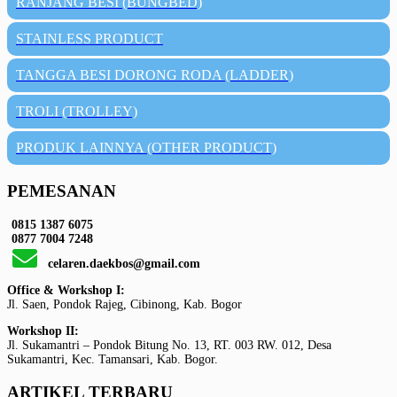
RANJANG BESI (BUNGBED)
STAINLESS PRODUCT
TANGGA BESI DORONG RODA (LADDER)
TROLI (TROLLEY)
PRODUK LAINNYA (OTHER PRODUCT)
PEMESANAN
0815 1387 6075
0877 7004 7248
celaren.daekbos@gmail.com
Office & Workshop I:
Jl. Saen, Pondok Rajeg, Cibinong, Kab. Bogor
Workshop II:
Jl. Sukamantri – Pondok Bitung No. 13, RT. 003 RW. 012, Desa
Sukamantri, Kec. Tamansari, Kab. Bogor.
ARTIKEL TERBARU