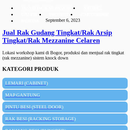
JASA BONGKAR PASANG
ARTIKEL
GALERI
PROJECT
CARA ORDER
September 6, 2023
KONTAK
Jual Rak Gudang Tingkat/Rak Arsip
Tingkat/Rak Mezzanine Celaren
Lokasi workshop kami di Bogor, produksi dan menjual rak tingkat
(rak mezzanine) sistem knock down
KATEGORI PRODUK
LEMARI (CABINET)
MAP GANTUNG
PINTU BESI (STEEL DOOR)
RAK BESI (RACKING STORAGE)