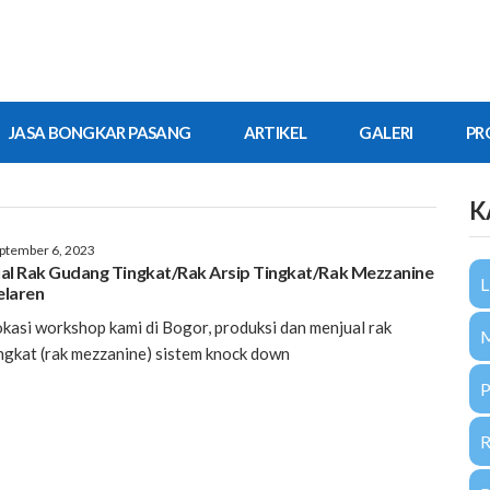
JASA BONGKAR PASANG
ARTIKEL
GALERI
PR
K
ptember 6, 2023
ual Rak Gudang Tingkat/Rak Arsip Tingkat/Rak Mezzanine
L
elaren
kasi workshop kami di Bogor, produksi dan menjual rak
ngkat (rak mezzanine) sistem knock down
P
R