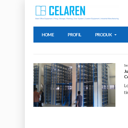
HOME
PROFIL
PRODUK
Se
J
C
Lo
ti