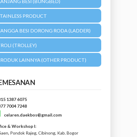
RANJANG BESI (BUNGBED)
STAINLESS PRODUCT
TANGGA BESI DORONG RODA (LADDER)
ROLI (TROLLEY)
PRODUK LAINNYA (OTHER PRODUCT)
EMESANAN
815 1387 6075
877 7004 7248
celaren.daekbos@gmail.com
fice & Workshop I:
 Saen, Pondok Rajeg, Cibinong, Kab. Bogor