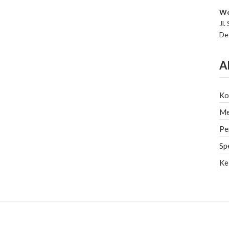
Wo
Jl.
De
A
Ko
Me
Pe
Sp
Ke