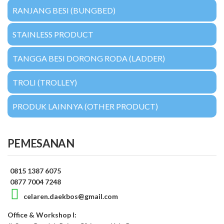
RANJANG BESI (BUNGBED)
STAINLESS PRODUCT
TANGGA BESI DORONG RODA (LADDER)
TROLI (TROLLEY)
PRODUK LAINNYA (OTHER PRODUCT)
PEMESANAN
0815 1387 6075
0877 7004 7248
celaren.daekbos@gmail.com
Office & Workshop I: