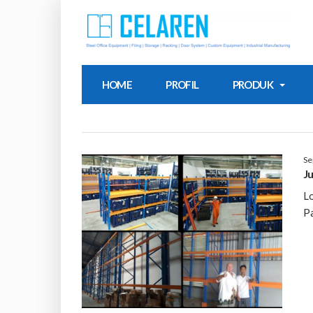
HOME
PROFIL
PRODUK
Se
Ju
Lo
Pa