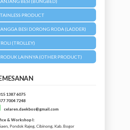
RANJANG BESI (BUNGBED)
STAINLESS PRODUCT
TANGGA BESI DORONG RODA (LADDER)
ROLI (TROLLEY)
PRODUK LAINNYA (OTHER PRODUCT)
EMESANAN
815 1387 6075
877 7004 7248
celaren.daekbos@gmail.com
fice & Workshop I:
 Saen, Pondok Rajeg, Cibinong, Kab. Bogor