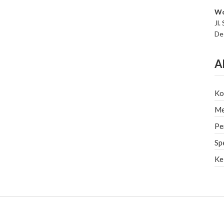
Wo
Jl.
De
A
Ko
Me
Pe
Sp
Ke