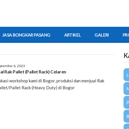
JASA BONGKAR PASANG
ARTIKEL
GALERI
PR
K
ptember 6, 2023
al Rak Pallet (Pallet Rack) Celaren
L
kasi workshop kami di Bogor, produksi dan menjual Rak
llet/Pallet Rack (Heavy Duty) di Bogor
P
R