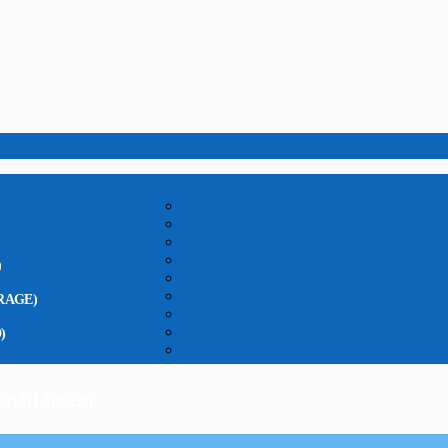
)
RAGE)
)
ODA (LADDER)