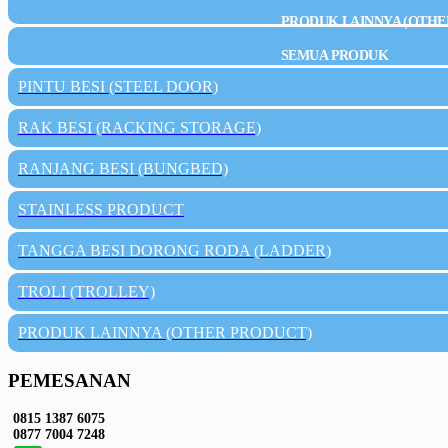
PRODUK LAINNYA (OTHE
SEMUA PRODUK
PINTU BESI (STEEL DOOR)
RAK BESI (RACKING STORAGE)
RANJANG BESI (BUNGBED)
STAINLESS PRODUCT
TANGGA BESI DORONG RODA (LADDER)
TROLI (TROLLEY)
PRODUK LAINNYA (OTHER PRODUCT)
PEMESANAN
0815 1387 6075
0877 7004 7248