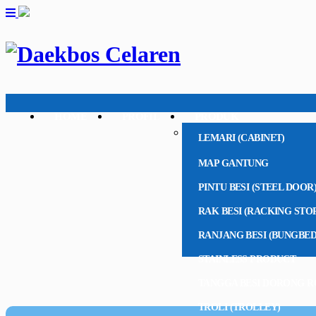
HOME
PROFIL
PRODUK
LEMARI (CABINET)
MAP GANTUNG
PINTU BESI (STEEL DOOR
RAK BESI (RACKING STO
RANJANG BESI (BUNGBED
STAINLESS PRODUCT
TANGGA BESI DORONG R
TROLI (TROLLEY)