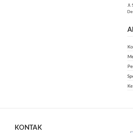
Jl.
De
A
Ko
Me
Pe
Sp
Ke
KONTAK