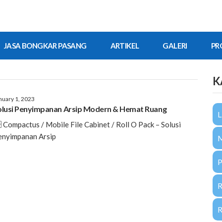
JASA BONGKAR PASANG
ARTIKEL
GALERI
PR
K
nuary 1, 2023
olusi Penyimpanan Arsip Modern & Hemat Ruang
L
️ Compactus / Mobile File Cabinet / Roll O Pack – Solusi
enyimpanan Arsip
P
R