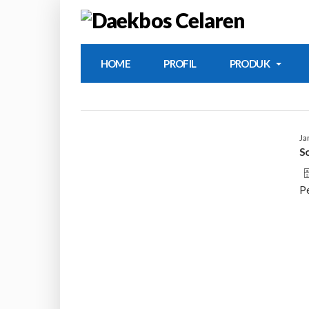
HOME
PROFIL
PRODUK
Ja
S
🗄
P