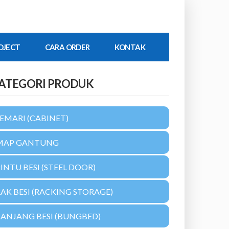
OJECT
CARA ORDER
KONTAK
ATEGORI PRODUK
EMARI (CABINET)
MAP GANTUNG
INTU BESI (STEEL DOOR)
AK BESI (RACKING STORAGE)
RANJANG BESI (BUNGBED)