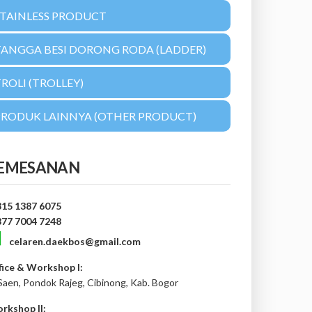
STAINLESS PRODUCT
TANGGA BESI DORONG RODA (LADDER)
ROLI (TROLLEY)
PRODUK LAINNYA (OTHER PRODUCT)
EMESANAN
815 1387 6075
877 7004 7248
celaren.daekbos@gmail.com
fice & Workshop I:
 Saen, Pondok Rajeg, Cibinong, Kab. Bogor
rkshop II: