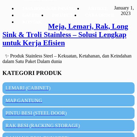
January 1,
JASA BONGKAR PASANG
ARTIKEL
2023
GALERI
PROJECT
CARA ORDER
KONTAK
Meja, Lemari, Rak, Long
Sink & Troli Stainless – Solusi Lengkap
untuk Kerja Efisien
✨ Produk Stainless Steel – Kekuatan, Ketahanan, dan Keindahan
dalam Satu Paket Dalam dunia
KATEGORI PRODUK
LEMARI (CABINET)
MAP GANTUNG
PINTU BESI (STEEL DOOR)
RAK BESI (RACKING STORAGE)