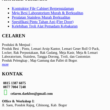
Kontraktor File Cabinet Berpengalaman
Meja Besi Laboratorium Murah & Berkualitas
Peralatan Stainless Murah Berkualitas
Spesifikasi Pintu Tahan Api (Fire Door)
Kelebihan Troli Alat Pemadam Kebakaran
CELAREN
Produksi & Menjual :
Produk Besi ; Pintu, Lemari Arsip Kantor, Lemari Geser Roll O Pack,
Locker, Rak Perpustakaan, Rak Gudang, Meja Kasir, Meja & Lemari
Laboratorium, Stainless, Tangga Dorong, Troli, dan Customize.
Produk Pelengkap ; Map Gantung dan Pallet di Bogor.
more
KONTAK
0815 1387 6075
0877 7004 7248
celaren.daekbos@gmail.com
Office & Workshop I:
Jl. Saen, Pondok Rajeg, Cibinong, Kab. Bogor