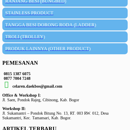
RANJANG BESI (BUNGBED)
STAINLESS PRODUCT
TANGGA BESI DORONG RODA (LADDER)
TROLI (TROLLEY)
PRODUK LAINNYA (OTHER PRODUCT)
PEMESANAN
0815 1387 6075
0877 7004 7248
celaren.daekbos@gmail.com
Office & Workshop I:
Jl. Saen, Pondok Rajeg, Cibinong, Kab. Bogor
Workshop II:
Jl. Sukamantri – Pondok Bitung No. 13, RT. 003 RW. 012, Desa
Sukamantri, Kec. Tamansari, Kab. Bogor.
ARTIKEL TERBARU