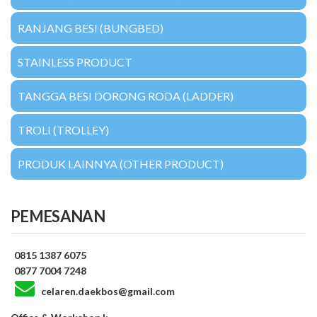
RANJANG BESI (BUNGBED)
STAINLESS PRODUCT
TANGGA BESI DORONG RODA (LADDER)
TROLI (TROLLEY)
PRODUK LAINNYA (OTHER PRODUCT)
PEMESANAN
0815 1387 6075
0877 7004 7248
celaren.daekbos@gmail.com