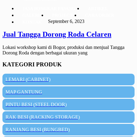
JASA BONGKAR PASANG
ARTIKEL
GALERI
PROJECT
CARA ORDER
September 6, 2023
KONTAK
Jual Tangga Dorong Roda Celaren
Lokasi workshop kami di Bogor, produksi dan menjual Tangga
Dorong Roda dengan berbagai ukuran yang
KATEGORI PRODUK
LEMARI (CABINET)
MAP GANTUNG
PINTU BESI (STEEL DOOR)
RAK BESI (RACKING STORAGE)
RANJANG BESI (BUNGBED)