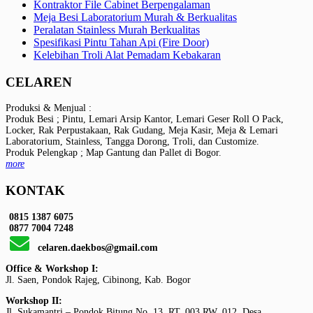
Kontraktor File Cabinet Berpengalaman
Meja Besi Laboratorium Murah & Berkualitas
Peralatan Stainless Murah Berkualitas
Spesifikasi Pintu Tahan Api (Fire Door)
Kelebihan Troli Alat Pemadam Kebakaran
CELAREN
Produksi & Menjual :
Produk Besi ; Pintu, Lemari Arsip Kantor, Lemari Geser Roll O Pack,
Locker, Rak Perpustakaan, Rak Gudang, Meja Kasir, Meja & Lemari
Laboratorium, Stainless, Tangga Dorong, Troli, dan Customize.
Produk Pelengkap ; Map Gantung dan Pallet di Bogor.
more
KONTAK
0815 1387 6075
0877 7004 7248
celaren.daekbos@gmail.com
Office & Workshop I:
Jl. Saen, Pondok Rajeg, Cibinong, Kab. Bogor
Workshop II:
Jl. Sukamantri – Pondok Bitung No. 13, RT. 003 RW. 012, Desa