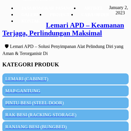
January 2,
JASA BONGKAR PASANG
ARTIKEL
2023
GALERI
PROJECT
CARA ORDER
KONTAK
Lemari APD – Keamanan
Terjaga, Perlindungan Maksimal
🛡️ Lemari APD – Solusi Penyimpanan Alat Pelindung Diri yang
Aman & Terorganisir Di
KATEGORI PRODUK
LEMARI (CABINET)
MAP GANTUNG
PINTU BESI (STEEL DOOR)
RAK BESI (RACKING STORAGE)
RANJANG BESI (BUNGBED)