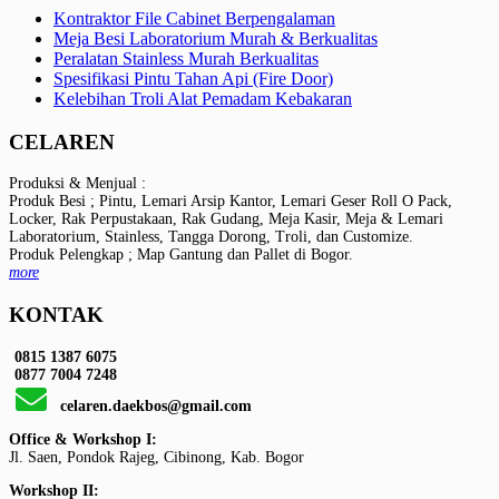
Kontraktor File Cabinet Berpengalaman
Meja Besi Laboratorium Murah & Berkualitas
Peralatan Stainless Murah Berkualitas
Spesifikasi Pintu Tahan Api (Fire Door)
Kelebihan Troli Alat Pemadam Kebakaran
CELAREN
Produksi & Menjual :
Produk Besi ; Pintu, Lemari Arsip Kantor, Lemari Geser Roll O Pack,
Locker, Rak Perpustakaan, Rak Gudang, Meja Kasir, Meja & Lemari
Laboratorium, Stainless, Tangga Dorong, Troli, dan Customize.
Produk Pelengkap ; Map Gantung dan Pallet di Bogor.
more
KONTAK
0815 1387 6075
0877 7004 7248
celaren.daekbos@gmail.com
Office & Workshop I:
Jl. Saen, Pondok Rajeg, Cibinong, Kab. Bogor
Workshop II: