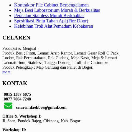
Kontraktor File Cabinet Berpengalaman
Meja Besi Laboratorium Murah & Berkualitas
Peralatan Stainless Murah Berkualitas
Spesifikasi Pintu Tahan Api (Fire Door)
Kelebihan Troli Alat Pemadam Kebakaran
CELAREN
Produksi & Menjual :
Produk Besi ; Pintu, Lemari Arsip Kantor, Lemari Geser Roll O Pack,
Locker, Rak Perpustakaan, Rak Gudang, Meja Kasir, Meja & Lemari
Laboratorium, Stainless, Tangga Dorong, Troli, dan Customize.
Produk Pelengkap ; Map Gantung dan Pallet di Bogor.
more
KONTAK
0815 1387 6075
0877 7004 7248
celaren.daekbos@gmail.com
Office & Workshop I:
Jl. Saen, Pondok Rajeg, Cibinong, Kab. Bogor
Workshop II: