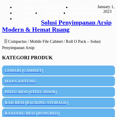
January 1,
JASA BONGKAR PASANG
ARTIKEL
2023
GALERI
PROJECT
CARA ORDER
KONTAK
Solusi Penyimpanan Arsip
Modern & Hemat Ruang
🗄️ Compactus / Mobile File Cabinet / Roll O Pack – Solusi
Penyimpanan Arsip
KATEGORI PRODUK
LEMARI (CABINET)
MAP GANTUNG
PINTU BESI (STEEL DOOR)
RAK BESI (RACKING STORAGE)
RANJANG BESI (BUNGBED)