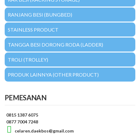
RANJANG BESI (BUNGBED)
STAINLESS PRODUCT
TANGGA BESI DORONG RODA (LADDER)
TROLI (TROLLEY)
PRODUK LAINNYA (OTHER PRODUCT)
PEMESANAN
0815 1387 6075
0877 7004 7248
celaren.daekbos@gmail.com