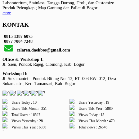
Laboratorium, Stainless, Tangga Dorong, Troli, dan Customize.
Produk Pelengkap ; Map Gantung dan Pallet di Bogor.
more
KONTAK
0815 1387 6075
0877 7004 7248
celaren.daekbos@gmail.com
Office & Workshop I:
Jl. Saen, Pondok Rajeg, Cibinong, Kab. Bogor
Workshop II:
Jl. Sukamantri – Pondok Bitung No. 13, RT. 003 RW. 012, Desa
Sukamantri, Kec. Tamansari, Kab. Bogor.
Users Today : 10
Users Yesterday : 19
Users This Month : 351
Users This Year : 5080
Total Users : 16527
Views Today : 15
Views Yesterday : 28
Views This Month : 470
Views This Year : 6836
Total views : 26546
“