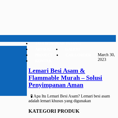
JASA BONGKAR PASANG
ARTIKEL
GALERI
March 30,
PROJECT
CARA ORDER
2023
KONTAK
Lemari Besi Asam &
Flammable Murah – Solusi
Penyimpanan Aman
🧪 Apa Itu Lemari Besi Asam? Lemari besi asam
adalah lemari khusus yang digunakan
KATEGORI PRODUK