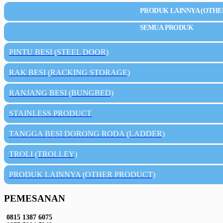
PRODUK LAINNYA (OTHE
SEMUA PRODUK
PINTU BESI (STEEL DOOR)
RAK BESI (RACKING STORAGE)
RANJANG BESI (BUNGBED)
STAINLESS PRODUCT
TANGGA BESI DORONG RODA (LADDER)
TROLI (TROLLEY)
PRODUK LAINNYA (OTHER PRODUCT)
PEMESANAN
0815 1387 6075