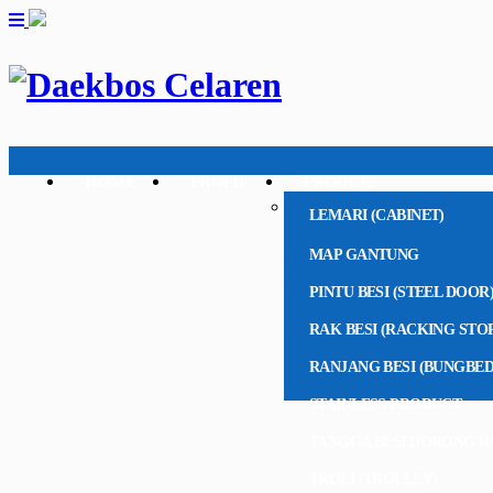
HOME
PROFIL
PRODUK
LEMARI (CABINET)
MAP GANTUNG
PINTU BESI (STEEL DOOR
RAK BESI (RACKING STO
RANJANG BESI (BUNGBED
STAINLESS PRODUCT
TANGGA BESI DORONG R
TROLI (TROLLEY)