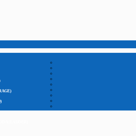
)
RAGE)
)
ODA (LADDER)