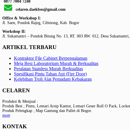
0877 7004 7248
celaren.daekbos@gmail.com
Office & Workshop I:
Jl. Saen, Pondok Rajeg, Cibinong, Kab. Bogor
Workshop II:
Jl. Sukamantri – Pondok Bitung No. 13, RT. 003 RW. 012, Desa Sukamantri,
ARTIKEL TERBARU
Kontraktor File Cabinet Berpengalaman
Meja Besi Laboratorium Murah & Berkualitas
Peralatan Stainless Murah Berkualitas
Spesifikasi Pintu Tahan Api (Fire Door)
Kelebihan Troli Alat Pemadam Kebakaran
CELAREN
Produksi & Menjual :
Produk Besi ; Pintu, Lemari Arsip Kantor, Lemari Geser Roll O Pack, Locke
Produk Pelengkap ; Map Gantung dan Pallet di Bogor.
more
KONTAK