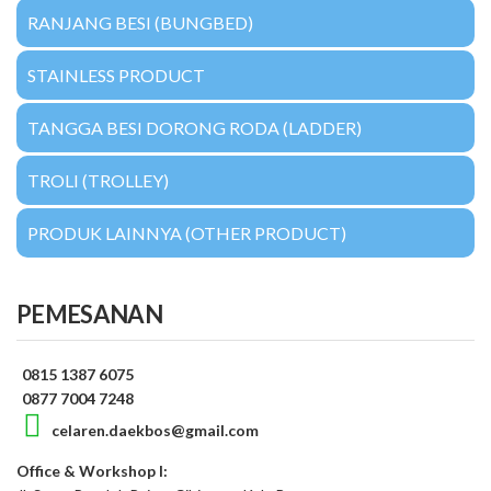
RANJANG BESI (BUNGBED)
STAINLESS PRODUCT
TANGGA BESI DORONG RODA (LADDER)
TROLI (TROLLEY)
PRODUK LAINNYA (OTHER PRODUCT)
PEMESANAN
0815 1387 6075
0877 7004 7248
celaren.daekbos@gmail.com
Office & Workshop I: