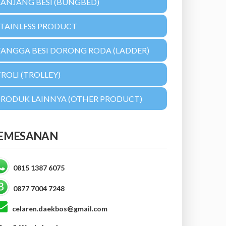
RANJANG BESI (BUNGBED)
STAINLESS PRODUCT
TANGGA BESI DORONG RODA (LADDER)
ROLI (TROLLEY)
PRODUK LAINNYA (OTHER PRODUCT)
EMESANAN
0815 1387 6075
0877 7004 7248
celaren.daekbos@gmail.com