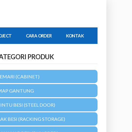
OJECT
CARA ORDER
KONTAK
ATEGORI PRODUK
EMARI (CABINET)
MAP GANTUNG
INTU BESI (STEEL DOOR)
AK BESI (RACKING STORAGE)