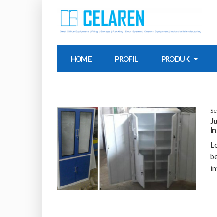
HOME
PROFIL
PRODUK
Se
J
I
Lo
b
in