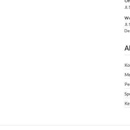
Of
Jl.
Wo
Jl.
De
A
Ko
Me
Pe
Sp
Ke