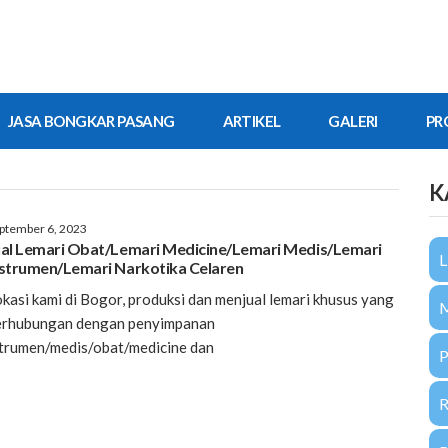
JASA BONGKAR PASANG
ARTIKEL
GALERI
PR
K
ptember 6, 2023
ual Lemari Obat/Lemari Medicine/Lemari Medis/Lemari
L
nstrumen/Lemari Narkotika Celaren
kasi kami di Bogor, produksi dan menjual lemari khusus yang
erhubungan dengan penyimpanan
trumen/medis/obat/medicine dan
P
R