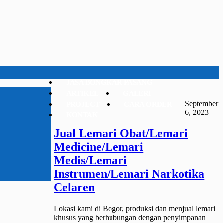
JASA BONGKAR PASANG
ARTIKEL
GALERI
September
PROJECT
CARA ORDER
6, 2023
KONTAK
Jual Lemari Obat/Lemari
Medicine/Lemari
Medis/Lemari
Instrumen/Lemari Narkotika
Celaren
Lokasi kami di Bogor, produksi dan menjual lemari
khusus yang berhubungan dengan penyimpanan