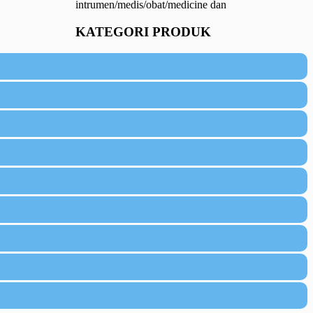
intrumen/medis/obat/medicine dan
KATEGORI PRODUK