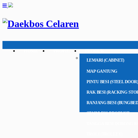
HOME
PROFIL
PRODUK
LEMARI (CABINET)
MAP GANTUNG
PINTU BESI (STEEL DOOR
RAK BESI (RACKING STO
RANJANG BESI (BUNGBED
STAINLESS PRODUCT
TANGGA BESI DORONG R
TROLI (TROLLEY)