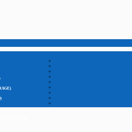
)
RAGE)
)
ODA (LADDER)