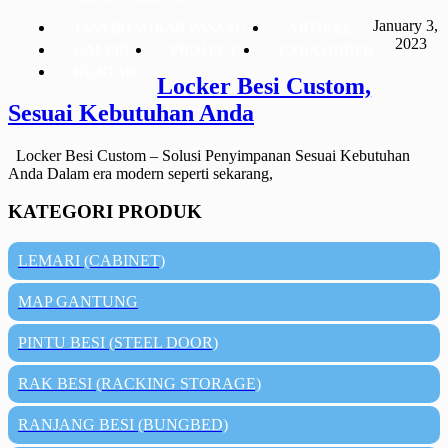
January 3,
JASA BONGKAR PASANG
ARTIKEL
2023
GALERI
PROJECT
CARA ORDER
KONTAK
Locker Besi Custom,
Sesuai Kebutuhan Anda
Locker Besi Custom – Solusi Penyimpanan Sesuai Kebutuhan
Anda Dalam era modern seperti sekarang,
KATEGORI PRODUK
LEMARI (CABINET)
MAP GANTUNG
PINTU BESI (STEEL DOOR)
RAK BESI (RACKING STORAGE)
RANJANG BESI (BUNGBED)