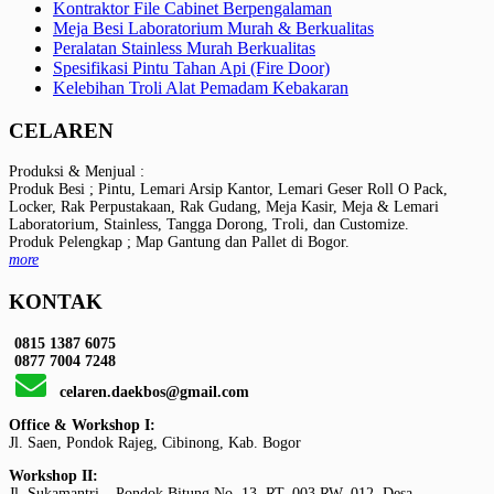
Kontraktor File Cabinet Berpengalaman
Meja Besi Laboratorium Murah & Berkualitas
Peralatan Stainless Murah Berkualitas
Spesifikasi Pintu Tahan Api (Fire Door)
Kelebihan Troli Alat Pemadam Kebakaran
CELAREN
Produksi & Menjual :
Produk Besi ; Pintu, Lemari Arsip Kantor, Lemari Geser Roll O Pack,
Locker, Rak Perpustakaan, Rak Gudang, Meja Kasir, Meja & Lemari
Laboratorium, Stainless, Tangga Dorong, Troli, dan Customize.
Produk Pelengkap ; Map Gantung dan Pallet di Bogor.
more
KONTAK
0815 1387 6075
0877 7004 7248
celaren.daekbos@gmail.com
Office & Workshop I:
Jl. Saen, Pondok Rajeg, Cibinong, Kab. Bogor
Workshop II:
Jl. Sukamantri – Pondok Bitung No. 13, RT. 003 RW. 012, Desa