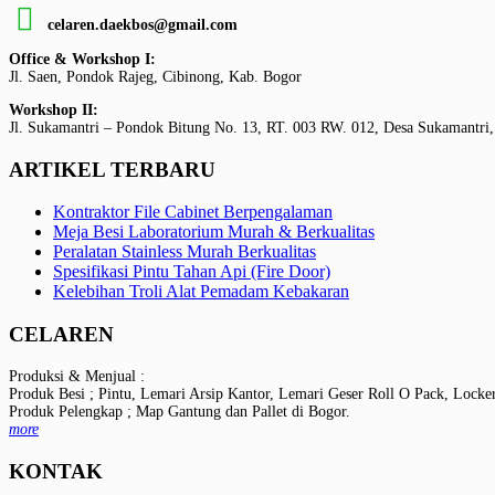
celaren.daekbos@gmail.com
Office & Workshop I:
Jl. Saen, Pondok Rajeg, Cibinong, Kab. Bogor
Workshop II:
Jl. Sukamantri – Pondok Bitung No. 13, RT. 003 RW. 012, Desa Sukamantri,
ARTIKEL TERBARU
Kontraktor File Cabinet Berpengalaman
Meja Besi Laboratorium Murah & Berkualitas
Peralatan Stainless Murah Berkualitas
Spesifikasi Pintu Tahan Api (Fire Door)
Kelebihan Troli Alat Pemadam Kebakaran
CELAREN
Produksi & Menjual :
Produk Besi ; Pintu, Lemari Arsip Kantor, Lemari Geser Roll O Pack, Locke
Produk Pelengkap ; Map Gantung dan Pallet di Bogor.
more
KONTAK