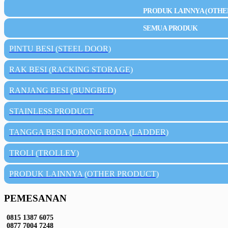
PRODUK LAINNYA (OTHE
SEMUA PRODUK
PINTU BESI (STEEL DOOR)
RAK BESI (RACKING STORAGE)
RANJANG BESI (BUNGBED)
STAINLESS PRODUCT
TANGGA BESI DORONG RODA (LADDER)
TROLI (TROLLEY)
PRODUK LAINNYA (OTHER PRODUCT)
PEMESANAN
0815 1387 6075
0877 7004 7248