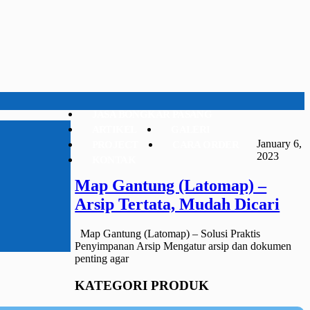
JASA BONGKAR PASANG
ARTIKEL
GALERI
January 6,
PROJECT
CARA ORDER
2023
KONTAK
Map Gantung (Latomap) –
Arsip Tertata, Mudah Dicari
Map Gantung (Latomap) – Solusi Praktis
Penyimpanan Arsip Mengatur arsip dan dokumen
penting agar
KATEGORI PRODUK