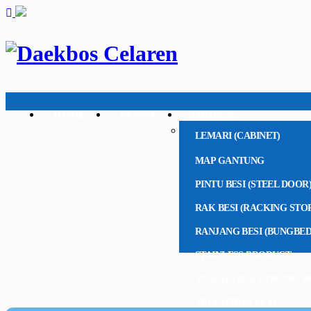
HOME
PROFIL
PRODUK
LEMARI (CABINET)
MAP GANTUNG
PINTU BESI (STEEL DOOR
RAK BESI (RACKING STO
RANJANG BESI (BUNGBED
STAINLESS PRODUCT
TANGGA BESI DORONG R
TROLI (TROLLEY)