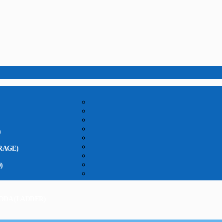
)
RAGE)
)
ODA (LADDER)