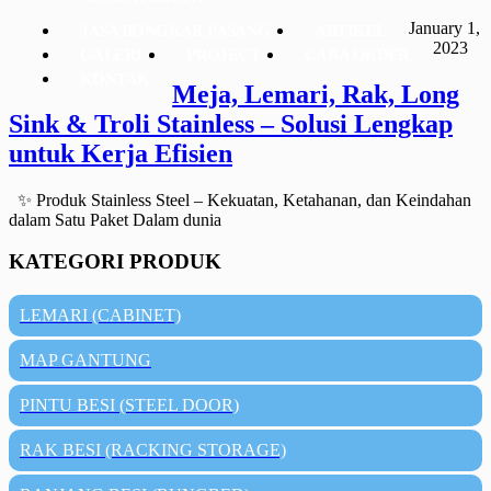
January 1,
JASA BONGKAR PASANG
ARTIKEL
2023
GALERI
PROJECT
CARA ORDER
KONTAK
Meja, Lemari, Rak, Long
Sink & Troli Stainless – Solusi Lengkap
untuk Kerja Efisien
✨ Produk Stainless Steel – Kekuatan, Ketahanan, dan Keindahan
dalam Satu Paket Dalam dunia
KATEGORI PRODUK
LEMARI (CABINET)
MAP GANTUNG
PINTU BESI (STEEL DOOR)
RAK BESI (RACKING STORAGE)