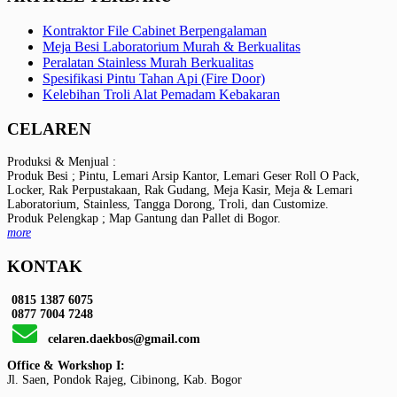
Kontraktor File Cabinet Berpengalaman
Meja Besi Laboratorium Murah & Berkualitas
Peralatan Stainless Murah Berkualitas
Spesifikasi Pintu Tahan Api (Fire Door)
Kelebihan Troli Alat Pemadam Kebakaran
CELAREN
Produksi & Menjual :
Produk Besi ; Pintu, Lemari Arsip Kantor, Lemari Geser Roll O Pack,
Locker, Rak Perpustakaan, Rak Gudang, Meja Kasir, Meja & Lemari
Laboratorium, Stainless, Tangga Dorong, Troli, dan Customize.
Produk Pelengkap ; Map Gantung dan Pallet di Bogor.
more
KONTAK
0815 1387 6075
0877 7004 7248
celaren.daekbos@gmail.com
Office & Workshop I:
Jl. Saen, Pondok Rajeg, Cibinong, Kab. Bogor