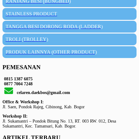
RANJANG BESI (BUNGBED)
STAINLESS PRODUCT
TANGGA BESI DORONG RODA (LADDER)
TROLI (TROLLEY)
PRODUK LAINNYA (OTHER PRODUCT)
PEMESANAN
0815 1387 6075
0877 7004 7248
celaren.daekbos@gmail.com
Office & Workshop I:
Jl. Saen, Pondok Rajeg, Cibinong, Kab. Bogor
Workshop II:
Jl. Sukamantri – Pondok Bitung No. 13, RT. 003 RW. 012, Desa
Sukamantri, Kec. Tamansari, Kab. Bogor.
ARTIKEL TERBARU