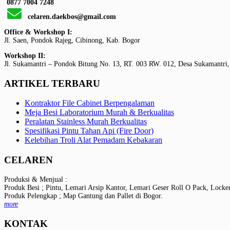
0877 7004 7248
celaren.daekbos@gmail.com
Office & Workshop I:
Jl. Saen, Pondok Rajeg, Cibinong, Kab. Bogor
Workshop II:
Jl. Sukamantri – Pondok Bitung No. 13, RT. 003 RW. 012, Desa Sukamantri,
ARTIKEL TERBARU
Kontraktor File Cabinet Berpengalaman
Meja Besi Laboratorium Murah & Berkualitas
Peralatan Stainless Murah Berkualitas
Spesifikasi Pintu Tahan Api (Fire Door)
Kelebihan Troli Alat Pemadam Kebakaran
CELAREN
Produksi & Menjual :
Produk Besi ; Pintu, Lemari Arsip Kantor, Lemari Geser Roll O Pack, Locke
Produk Pelengkap ; Map Gantung dan Pallet di Bogor.
more
KONTAK