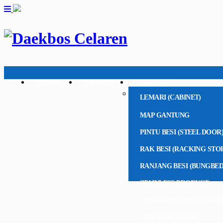
HOME
PROFIL
PRODUK
LEMARI (CABINET)
MAP GANTUNG
PINTU BESI (STEEL DOOR
RAK BESI (RACKING STO
RANJANG BESI (BUNGBED
STAINLESS PRODUCT
TANGGA BESI DORONG R
TROLI (TROLLEY)