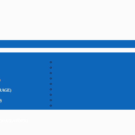
)
RAGE)
)
ODA (LADDER)