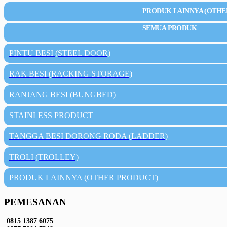
PRODUK LAINNYA (OTHE
SEMUA PRODUK
PINTU BESI (STEEL DOOR)
RAK BESI (RACKING STORAGE)
RANJANG BESI (BUNGBED)
STAINLESS PRODUCT
TANGGA BESI DORONG RODA (LADDER)
TROLI (TROLLEY)
PRODUK LAINNYA (OTHER PRODUCT)
PEMESANAN
0815 1387 6075