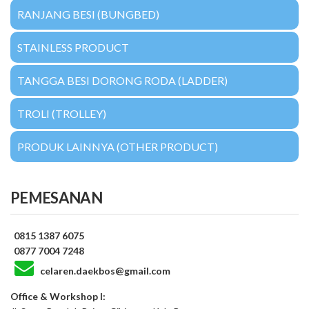
RANJANG BESI (BUNGBED)
STAINLESS PRODUCT
TANGGA BESI DORONG RODA (LADDER)
TROLI (TROLLEY)
PRODUK LAINNYA (OTHER PRODUCT)
PEMESANAN
0815 1387 6075
0877 7004 7248
celaren.daekbos@gmail.com
Office & Workshop I: