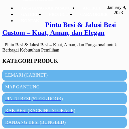
January 9,
JASA BONGKAR PASANG
ARTIKEL
2023
GALERI
PROJECT
CARA ORDER
KONTAK
Pintu Besi & Jalusi Besi
Custom – Kuat, Aman, dan Elegan
Pintu Besi & Jalusi Besi – Kuat, Aman, dan Fungsional untuk
Berbagai Kebutuhan Pemilihan
KATEGORI PRODUK
LEMARI (CABINET)
MAP GANTUNG
PINTU BESI (STEEL DOOR)
RAK BESI (RACKING STORAGE)
RANJANG BESI (BUNGBED)