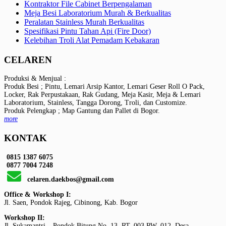
Kontraktor File Cabinet Berpengalaman
Meja Besi Laboratorium Murah & Berkualitas
Peralatan Stainless Murah Berkualitas
Spesifikasi Pintu Tahan Api (Fire Door)
Kelebihan Troli Alat Pemadam Kebakaran
CELAREN
Produksi & Menjual :
Produk Besi ; Pintu, Lemari Arsip Kantor, Lemari Geser Roll O Pack,
Locker, Rak Perpustakaan, Rak Gudang, Meja Kasir, Meja & Lemari
Laboratorium, Stainless, Tangga Dorong, Troli, dan Customize.
Produk Pelengkap ; Map Gantung dan Pallet di Bogor.
more
KONTAK
0815 1387 6075
0877 7004 7248
celaren.daekbos@gmail.com
Office & Workshop I:
Jl. Saen, Pondok Rajeg, Cibinong, Kab. Bogor
Workshop II:
Jl. Sukamantri – Pondok Bitung No. 13, RT. 003 RW. 012, Desa