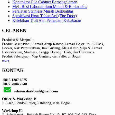
Kontraktor File Cabinet Berpengalaman
Meja Besi Laboratorium Murah & Berkualitas
Peralatan Stainless Murah Berkualitas
Spesifikasi Pintu Tahan Api (Fire Door)
Kelebihan Troli Alat Pemadam Kebakaran
CELAREN
Produksi & Menjual :
Produk Besi ; Pintu, Lemari Arsip Kantor, Lemari Geser Roll O Pack,
Locker, Rak Perpustakaan, Rak Gudang, Meja Kasir, Meja & Lemari
Laboratorium, Stainless, Tangga Dorong, Troli, dan Customize.
Produk Pelengkap ; Map Gantung dan Pallet di Bogor.
more
KONTAK
0815 1387 6075
0877 7004 7248
celaren.daekbos@gmail.com
Office & Workshop I:
Jl. Saen, Pondok Rajeg, Cibinong, Kab. Bogor
Workshop II:
Jl. Sukamantri – Pondok Bitung No. 13, RT. 003 RW. 012, Desa