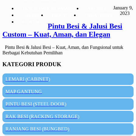
January 9,
JASA BONGKAR PASANG
ARTIKEL
2023
GALERI
PROJECT
CARA ORDER
KONTAK
Pintu Besi & Jalusi Besi
Custom – Kuat, Aman, dan Elegan
Pintu Besi & Jalusi Besi – Kuat, Aman, dan Fungsional untuk
Berbagai Kebutuhan Pemilihan
KATEGORI PRODUK
LEMARI (CABINET)
MAP GANTUNG
PINTU BESI (STEEL DOOR)
RAK BESI (RACKING STORAGE)
RANJANG BESI (BUNGBED)