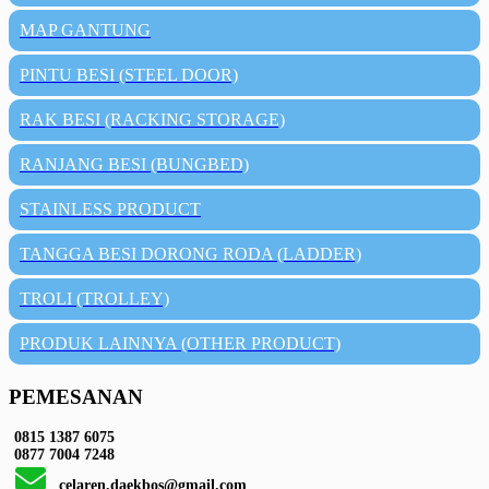
MAP GANTUNG
PINTU BESI (STEEL DOOR)
RAK BESI (RACKING STORAGE)
RANJANG BESI (BUNGBED)
STAINLESS PRODUCT
TANGGA BESI DORONG RODA (LADDER)
TROLI (TROLLEY)
PRODUK LAINNYA (OTHER PRODUCT)
PEMESANAN
0815 1387 6075
0877 7004 7248
celaren.daekbos@gmail.com